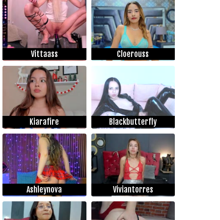
Vittaass
Cloerouss
Kiarafire
Blackbutterfly
Ashleynova
Viviantorres