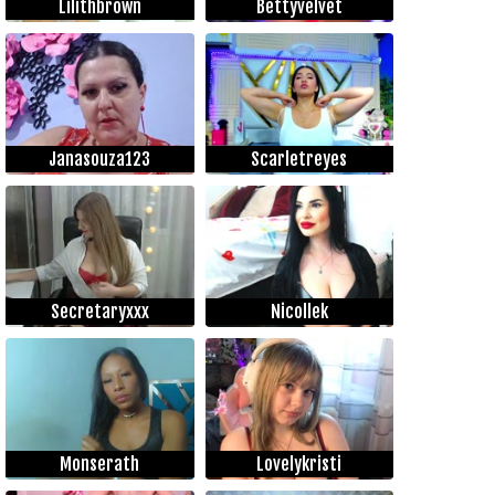
Lilithbrown
Bettyvelvet
Janasouza123
Scarletreyes
Secretaryxxx
Nicollek
Monserath
Lovelykristi