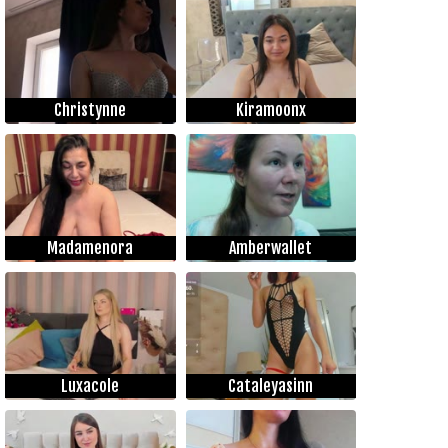
Christynne
Kiramoonx
Madamenora
Amberwallet
Luxacole
Cataleyasinn