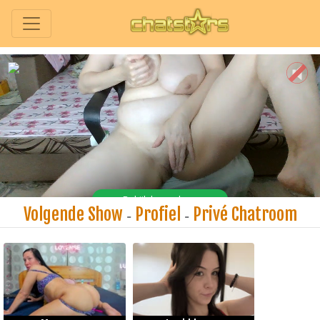
Volgende Show
Profiel
Privé Chatroom
-
-