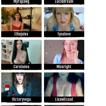
Myrapawg
Luciddream
Elliejules
Tynalove
Carolanna
Missright
Victoryvega
Lisawilzaad