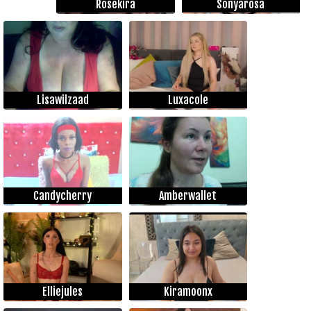
Rosekira
Sonyarosa
Lisawilzaad
Luxacole
Candycherry
Amberwallet
Elliejules
Kiramoonx