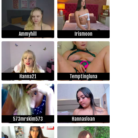
Ammyhill
Irismoon
Hanna21
Temptingluna
573mrskim573
Hannasloan