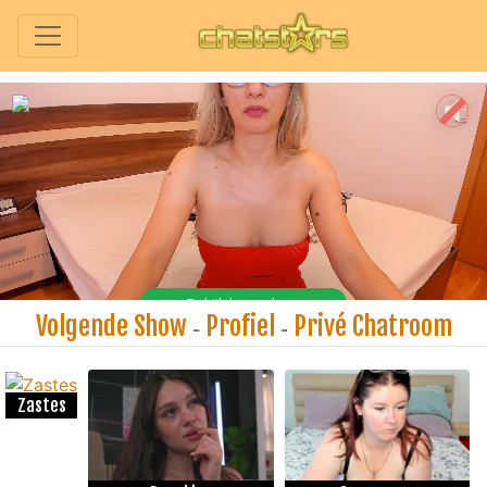
Volgende Show
Profiel
Privé Chatroom
-
-
Zastes